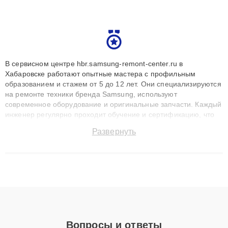
В сервисном центре hbr.samsung-remont-center.ru в
Хабаровске работают опытные мастера с профильным
образованием и стажем от 5 до 12 лет. Они специализируются
на ремонте техники бренда Samsung, используют
современное оборудование и оригинальные запчасти. Каждый
инженер регулярно проходит обучение и сертификацию, что
позволяет быстро и точноdiagnostikировать поломки и
Развернуть
восстанавливать технику с сохранением гарантии до 3 лет.
Наши мастера решают сложные случаи: от замены матриц и
материнских плат до ремонта после залития и восстановления
данных. Благодаря высокой квалификации и ответственному
подходу клиенты получают быстрый, качественный ремонт и
понятные объяснения по результатам диагностики.
Вопросы и ответы