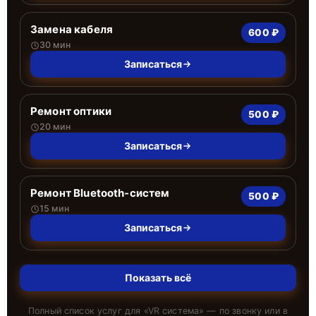
Замена кабеля
600 ₽
30 мин
Записаться
Ремонт оптики
500 ₽
20 мин
Записаться
Ремонт Bluetooth-систем
500 ₽
15 мин
Записаться
Показать всё
Полный список услуг для «
VR система
» — по звонку или в