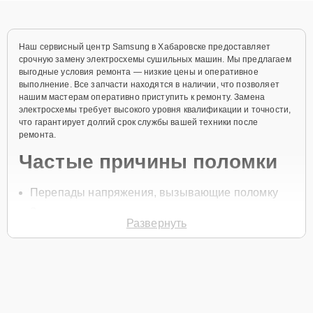
Наш сервисный центр Samsung в Хабаровске предоставляет
срочную замену электросхемы сушильных машин. Мы предлагаем
выгодные условия ремонта — низкие цены и оперативное
выполнение. Все запчасти находятся в наличии, что позволяет
нашим мастерам оперативно приступить к ремонту. Замена
электросхемы требует высокого уровня квалификации и точности,
что гарантирует долгий срок службы вашей техники после
ремонта.
Частые причины поломки
Перепады напряжения, вызывающие поломку
Замыкание проводов
Развернуть
Повреждение компонентов
Перегрев устройства
Неисправность блока управления
Для начала ремонта свяжитесь с нами по телефону или оставьте
Заявку на сайте
. После этого специалист свяжется с вами в