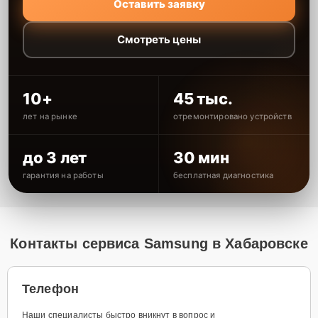
Оставить заявку
Смотреть цены
10+
45 тыс.
лет на рынке
отремонтировано устройств
до 3 лет
30 мин
гарантия на работы
бесплатная диагностика
Контакты сервиса Samsung в Хабаровске
Телефон
Наши специалисты быстро вникнут в вопрос и