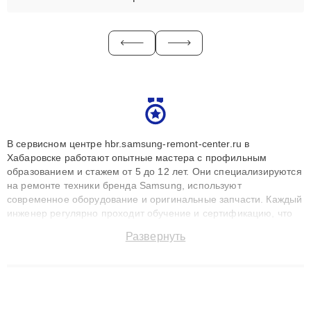
В сервисном центре hbr.samsung-remont-center.ru в
Хабаровске работают опытные мастера с профильным
образованием и стажем от 5 до 12 лет. Они специализируются
на ремонте техники бренда Samsung, используют
современное оборудование и оригинальные запчасти. Каждый
инженер регулярно проходит обучение и сертификацию, что
позволяет быстро и точноdiagnostikировать поломки и
Развернуть
восстанавливать технику с сохранением гарантии до 3 лет.
Наши мастера решают сложные случаи: от замены матриц и
материнских плат до ремонта после залития и восстановления
данных. Благодаря высокой квалификации и ответственному
подходу клиенты получают быстрый, качественный ремонт и
понятные объяснения по результатам диагностики.