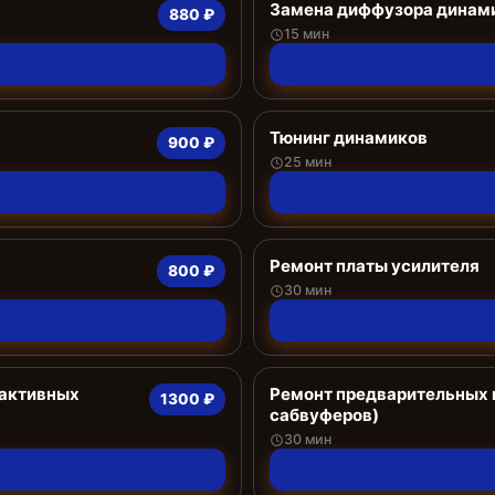
Замена диффузора динам
880 ₽
15 мин
Тюнинг динамиков
900 ₽
25 мин
Ремонт платы усилителя
800 ₽
30 мин
 активных
Ремонт предварительных 
1300 ₽
сабвуферов)
30 мин