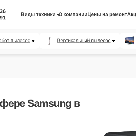
-36
Виды техники
О компании
Цены на ремонт
Ак
-91
обот-пылесос
Вертикальный пылесос
уфере Samsung в