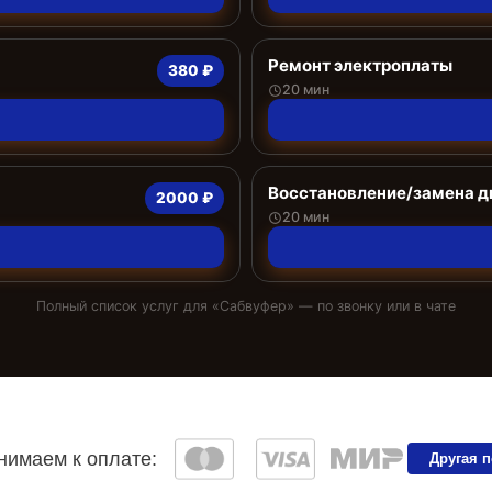
Ремонт электроплаты
380 ₽
20 мин
Восстановление/замена 
2000 ₽
20 мин
Полный список услуг для «
Сабвуфер
» — по звонку или в чате
имаем к оплате:
Другая 