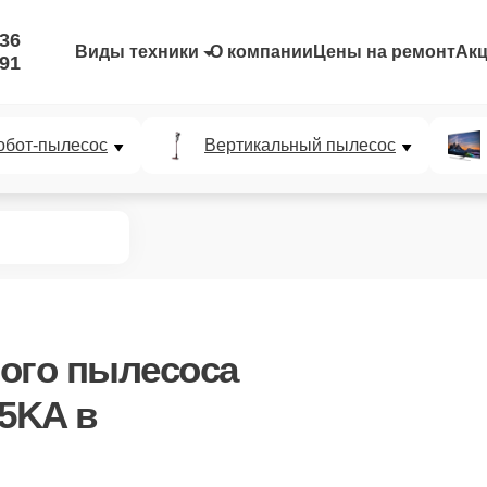
-36
Виды техники
О компании
Цены на ремонт
Ак
-91
обот-пылесос
Вертикальный пылесос
ого пылесоса
15KA
в