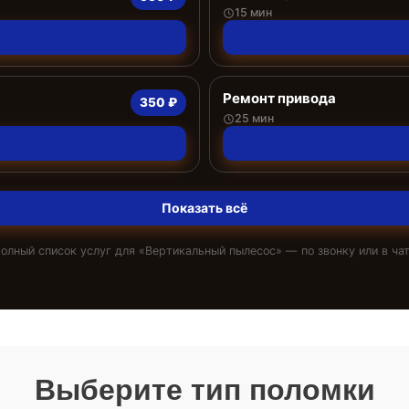
15 мин
Ремонт привода
350 ₽
25 мин
Показать всё
олный список услуг для «
Вертикальный пылесос
» — по звонку или в ча
Выберите тип поломки