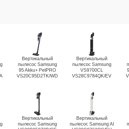
Вертикальный
Вертикальный
g
пылесос Samsung
пылесос Samsung
95 Akku+ PetPRO
VS9700CL
A
VS20C95D2TK/WD
VS28C9784QK/EV
V
Вертикальный
Вертикальный
g
пылесос Samsung
пылесос Samsung AI