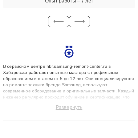
Опыт работы – 7 лет
В сервисном центре hbr.samsung-remont-center.ru в
Хабаровске работают опытные мастера с профильным
образованием и стажем от 5 до 12 лет. Они специализируются
на ремонте техники бренда Samsung, используют
современное оборудование и оригинальные запчасти. Каждый
инженер регулярно проходит обучение и сертификацию, что
позволяет быстро и точноdiagnostikировать поломки и
Развернуть
восстанавливать технику с сохранением гарантии до 3 лет.
Наши мастера решают сложные случаи: от замены матриц и
материнских плат до ремонта после залития и восстановления
данных. Благодаря высокой квалификации и ответственному
подходу клиенты получают быстрый, качественный ремонт и