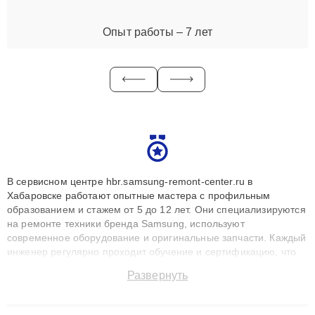
Опыт работы – 7 лет
В сервисном центре hbr.samsung-remont-center.ru в
Хабаровске работают опытные мастера с профильным
образованием и стажем от 5 до 12 лет. Они специализируются
на ремонте техники бренда Samsung, используют
современное оборудование и оригинальные запчасти. Каждый
инженер регулярно проходит обучение и сертификацию, что
позволяет быстро и точноdiagnostikировать поломки и
Развернуть
восстанавливать технику с сохранением гарантии до 3 лет.
Наши мастера решают сложные случаи: от замены матриц и
материнских плат до ремонта после залития и восстановления