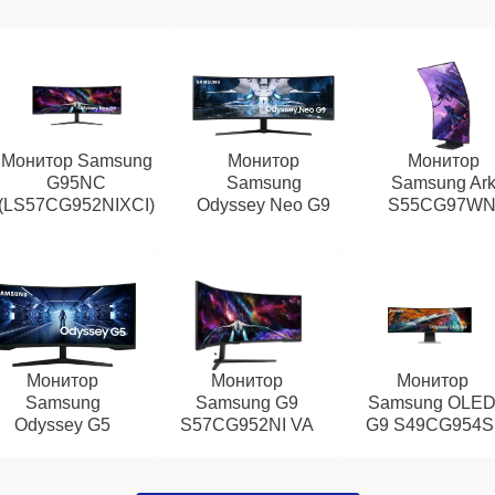
Монитор Samsung
Монитор
Монитор
G95NC
Samsung
Samsung Ar
(LS57CG952NIXCI)
Odyssey Neo G9
S55CG97WN
Монитор
Монитор
Монитор
Samsung
Samsung G9
Samsung OLE
Odyssey G5
S57CG952NI VA
G9 S49CG954S