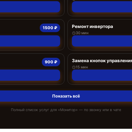
Ремонт инвертора
1500 ₽
30 мин
Замена кнопок управлени
900 ₽
15 мин
Показать всё
Полный список услуг для «
Монитор
» — по звонку или в чате