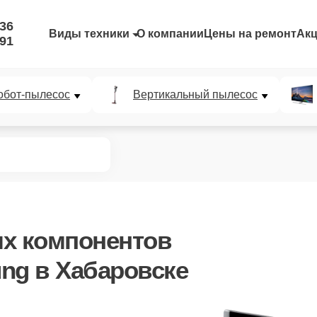
-36
Виды техники
О компании
Цены на ремонт
Ак
-91
обот-пылесос
Вертикальный пылесос
ых компонентов
ng в Хабаровске