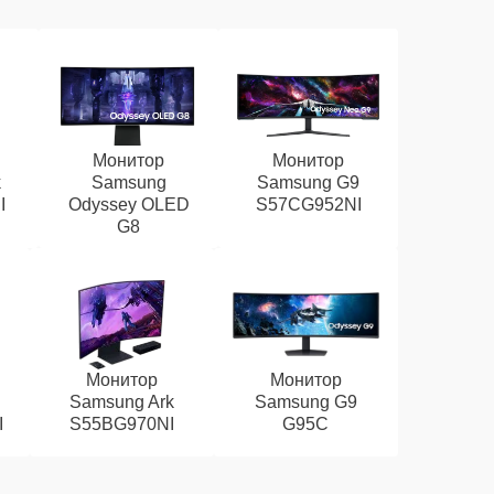
Монитор
Монитор
k
Samsung
Samsung G9
I
Odyssey OLED
S57CG952NI
G8
Монитор
Монитор
D
Samsung Ark
Samsung G9
I
S55BG970NI
G95C