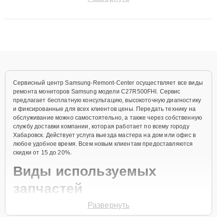
восстанавливать технику с сохранением гарантии до 3 лет.
Наши мастера решают сложные случаи: от замены матриц и
материнских плат до ремонта после залития и восстановления
данных. Благодаря высокой квалификации и ответственному
подходу клиенты получают быстрый, качественный ремонт и
понятные объяснения по результатам диагностики.
Сервисный центр Samsung-Remont-Center осуществляет все виды
ремонта мониторов Samsung модели C27R500FHI. Сервис
предлагает бесплатную консультацию, высокоточную диагностику
и фиксированные для всех клиентов цены. Передать технику на
обслуживание можно самостоятельно, а также через собственную
службу доставки компании, которая работает по всему городу
Хабаровск. Действует услуга выезда мастера на дом или офис в
любое удобное время. Всем новым клиентам предоставляются
скидки от 15 до 20%.
Виды используемых
запчастей
Развернуть
Для ремонта мониторов модели C27R500FHI предлагаются как