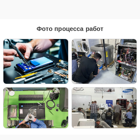
оригинальные комплектующие бренда Samsung, так и
качественные аналоги фирменных деталей. Выбор варианта
запчастей или качества аналогичных комплектующих всегда
остается за клиентом.
Как определиться с выбором запчастей:
Фото процесса работ
Если устройство свежей модели и есть планы на
активное использование устройства дольше
года, рекомендуется выбор оригинальных
запчастей.
При наличии планов в скором времени заменить
устройство на более современное, лучше
рассмотреть вариант с использованием
качественного аналога брендовой детали.
Так или иначе, при ремонте будут использованы исключительно
высококачественные запчасти, будь это 100% оригинал, или
надежные аналоги проверенных и зарекомендовавших себя
производителей.
Этапы ремонта
Для оперативного ремонта вашей техники нужно: