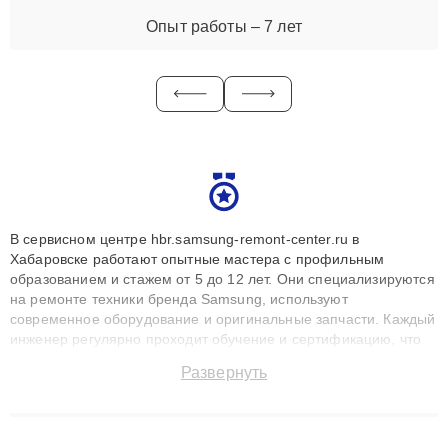
Опыт работы – 7 лет
В сервисном центре hbr.samsung-remont-center.ru в
Хабаровске работают опытные мастера с профильным
образованием и стажем от 5 до 12 лет. Они специализируются
на ремонте техники бренда Samsung, используют
современное оборудование и оригинальные запчасти. Каждый
инженер регулярно проходит обучение и сертификацию, что
позволяет быстро и точноdiagnostikировать поломки и
Развернуть
восстанавливать технику с сохранением гарантии до 3 лет.
Наши мастера решают сложные случаи: от замены матриц и
материнских плат до ремонта после залития и восстановления
данных. Благодаря высокой квалификации и ответственному