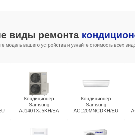
ие виды ремонта
кондицион
е модель вашего устройства и узнайте стоимость всех вид
Кондиционер
Кондиционер
Samsung
Samsung
EU
AJ140TXJ5KH/EA
AC120MNCDKH/EU
A