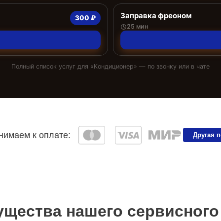
Заправка фреоном
300 ₽
25 мин
Полный список услуг для «
Кондиционер
» — по звонку или в чате
имаем к оплате:
Другая 
щества нашего сервисного