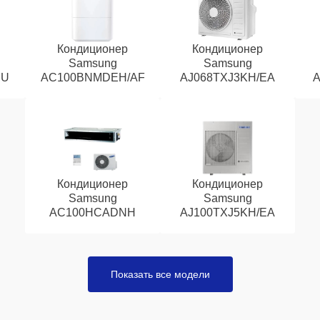
Кондиционер
Кондиционер
Samsung
Samsung
EU
AC100BNMDEH/AF
AJ068TXJ3KH/EA
A
Кондиционер
Кондиционер
Samsung
Samsung
AC100HCADNH
AJ100TXJ5KH/EA
Показать все модели