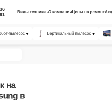
-36
Виды техники
О компании
Цены на ремонт
Ак
-91
обот-пылесос
Вертикальный пылесос
к
на
sung в