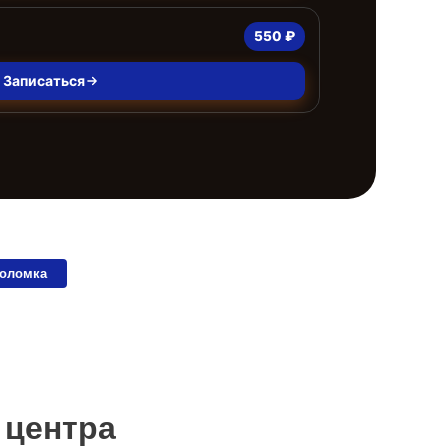
550 ₽
Записаться
поломка
 центра