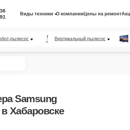
-36
Виды техники
О компании
Цены на ремонт
Ак
-91
обот-пылесос
Вертикальный пылесос
ера Samsung
в Хабаровске