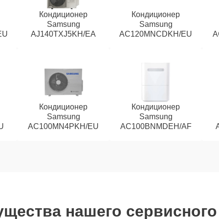
Кондиционер
Кондиционер
Samsung
Samsung
EU
AJ140TXJ5KH/EA
AC120MNCDKH/EU
A
Кондиционер
Кондиционер
Samsung
Samsung
U
AC100MN4PKH/EU
AC100BNMDEH/AF
щества нашего сервисного