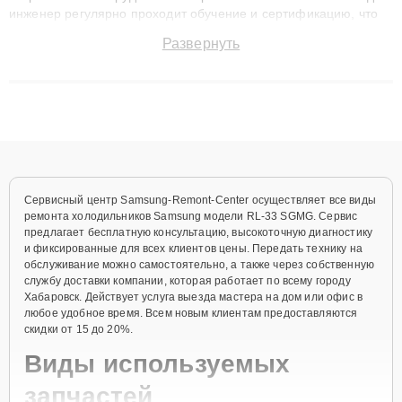
инженер регулярно проходит обучение и сертификацию, что
позволяет быстро и точноdiagnostikировать поломки и
Развернуть
восстанавливать технику с сохранением гарантии до 3 лет.
Наши мастера решают сложные случаи: от замены матриц и
материнских плат до ремонта после залития и восстановления
данных. Благодаря высокой квалификации и ответственному
подходу клиенты получают быстрый, качественный ремонт и
понятные объяснения по результатам диагностики.
Сервисный центр Samsung-Remont-Center осуществляет все виды
ремонта холодильников Samsung модели RL-33 SGMG. Сервис
предлагает бесплатную консультацию, высокоточную диагностику
и фиксированные для всех клиентов цены. Передать технику на
обслуживание можно самостоятельно, а также через собственную
службу доставки компании, которая работает по всему городу
Хабаровск. Действует услуга выезда мастера на дом или офис в
любое удобное время. Всем новым клиентам предоставляются
скидки от 15 до 20%.
Виды используемых
запчастей