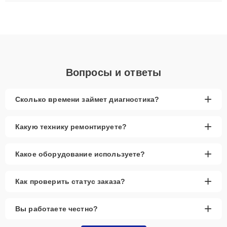
материнских плат до ремонта после залития и восстановления
данных. Благодаря высокой квалификации и ответственному
подходу клиенты получают быстрый, качественный ремонт и
понятные объяснения по результатам диагностики.
Вопросы и ответы
+
Сколько времени займет диагностика?
+
Какую технику ремонтируете?
+
Какое оборудование используете?
+
Как проверить статус заказа?
+
Вы работаете честно?