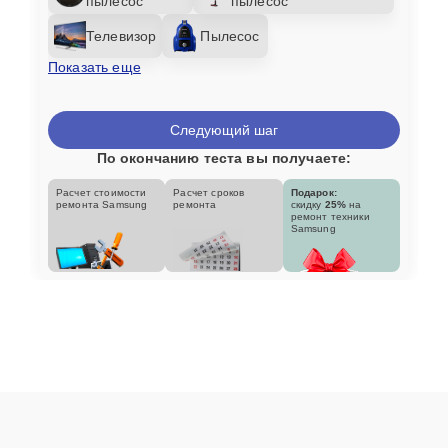
пылесос
пылесос
Телевизор
Пылесос
Показать еще
Следующий шаг
По окончанию теста вы получаете:
Расчет стоимости
Расчет сроков
Подарок:
ремонта Samsung
ремонта
скидку
25%
на
ремонт техники
Samsung