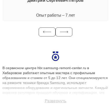
Дмитрий Сергеевич Петров
Опыт работы – 7 лет
В сервисном центре hbr.samsung-remont-center.ru в
Хабаровске работают опытные мастера с профильным
образованием и стажем от 5 до 12 лет. Они специализируются
на ремонте техники бренда Samsung, используют
современное оборудование и оригинальные запчасти. Каждый
инженер регулярно проходит обучение и сертификацию, что
позволяет быстро и точноdiagnostikировать поломки и
Развернуть
восстанавливать технику с сохранением гарантии до 3 лет.
Наши мастера решают сложные случаи: от замены матриц и